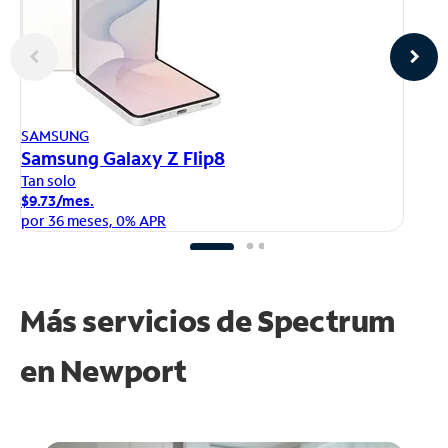
AP
SAMSUNG
iP
Samsung Galaxy Z Flip8
Ta
Tan solo
$1
$9.73/mes.
po
por 36 meses, 0% APR
Más servicios de Spectrum
en
Newport