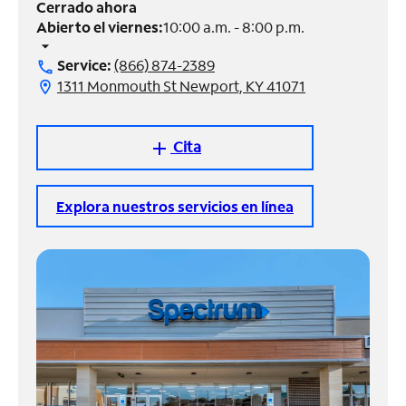
Cerrado ahora
Abierto el viernes:
10:00 a.m. - 8:00 p.m.
Administrar
arrow_drop_down
cuenta
Service:
(866) 874-2389
call
Encuentra
1311 Monmouth St Newport, KY 41071
location_on
una
tienda
Cita
add
Explora nuestros servicios en línea