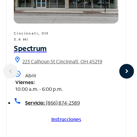
Cincinnati, OH
3.4 MI
Spectrum
location_on
223 Calhoun St Cincinnati, OH 45219
access_time
Abrir
Viernes:
10:00 a.m. - 6:00 p.m.
call
Servicio:
(866) 874-2389
Instrucciones