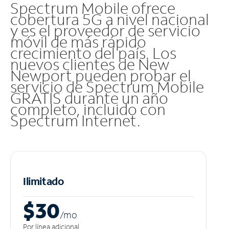
Spectrum Mobile ofrece
cobertura 5G a nivel nacional
y es el proveedor de servicio
móvil de más rápido
crecimiento del país. Los
nuevos clientes de New
Newport pueden probar el
servicio de Spectrum Mobile
GRATIS durante un año
completo, incluido con
Spectrum Internet.
Ilimitado
$30
/m
o
Por línea adicional