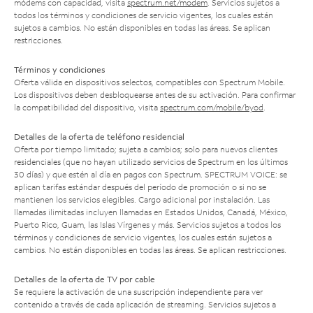
módems con capacidad, visita
spectrum.net/modem
. Servicios sujetos a
todos los términos y condiciones de servicio vigentes, los cuales están
sujetos a cambios. No están disponibles en todas las áreas. Se aplican
restricciones.
Términos y condiciones
Oferta válida en dispositivos selectos, compatibles con Spectrum Mobile.
Los dispositivos deben desbloquearse antes de su activación. Para confirmar
la compatibilidad del dispositivo, visita
spectrum.com/mobile/byod
.
Detalles de la oferta de teléfono residencial
Oferta por tiempo limitado; sujeta a cambios; solo para nuevos clientes
residenciales (que no hayan utilizado servicios de Spectrum en los últimos
30 días) y que estén al día en pagos con Spectrum. SPECTRUM VOICE: se
aplican tarifas estándar después del período de promoción o si no se
mantienen los servicios elegibles. Cargo adicional por instalación. Las
llamadas ilimitadas incluyen llamadas en Estados Unidos, Canadá, México,
Puerto Rico, Guam, las Islas Vírgenes y más. Servicios sujetos a todos los
términos y condiciones de servicio vigentes, los cuales están sujetos a
cambios. No están disponibles en todas las áreas. Se aplican restricciones.
Detalles de la oferta de TV por cable
Se requiere la activación de una suscripción independiente para ver
contenido a través de cada aplicación de streaming. Servicios sujetos a