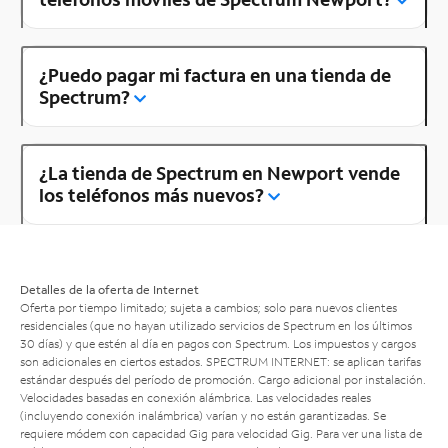
¿Puedo pagar mi factura en una tienda de
Spectrum?
¿La tienda de Spectrum en Newport vende
los teléfonos más nuevos?
Detalles de la oferta de Internet
Oferta por tiempo limitado; sujeta a cambios; solo para nuevos clientes
residenciales (que no hayan utilizado servicios de Spectrum en los últimos
30 días) y que estén al día en pagos con Spectrum. Los impuestos y cargos
son adicionales en ciertos estados. SPECTRUM INTERNET: se aplican tarifas
estándar después del período de promoción. Cargo adicional por instalación.
Velocidades basadas en conexión alámbrica. Las velocidades reales
(incluyendo conexión inalámbrica) varían y no están garantizadas. Se
requiere módem con capacidad Gig para velocidad Gig. Para ver una lista de