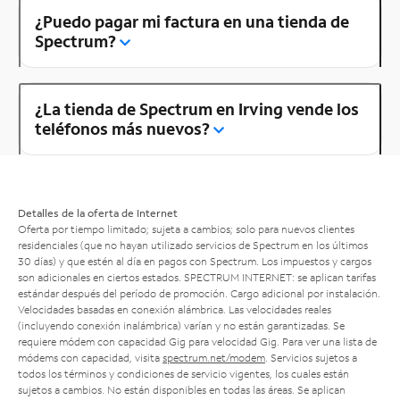
¿Puedo pagar mi factura en una tienda de
Spectrum?
¿La tienda de Spectrum en Irving vende los
teléfonos más nuevos?
Detalles de la oferta de Internet
Oferta por tiempo limitado; sujeta a cambios; solo para nuevos clientes
residenciales (que no hayan utilizado servicios de Spectrum en los últimos
30 días) y que estén al día en pagos con Spectrum. Los impuestos y cargos
son adicionales en ciertos estados. SPECTRUM INTERNET: se aplican tarifas
estándar después del período de promoción. Cargo adicional por instalación.
Velocidades basadas en conexión alámbrica. Las velocidades reales
(incluyendo conexión inalámbrica) varían y no están garantizadas. Se
requiere módem con capacidad Gig para velocidad Gig. Para ver una lista de
módems con capacidad, visita
spectrum.net/modem
. Servicios sujetos a
todos los términos y condiciones de servicio vigentes, los cuales están
sujetos a cambios. No están disponibles en todas las áreas. Se aplican