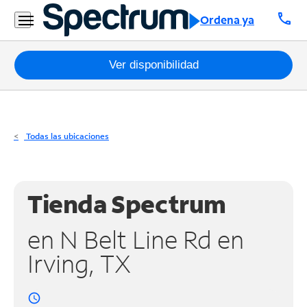
Residencial
call
Ordena ya
Business
Paquetes
Ver disponibilidad
Internet
TV
Todas las ubicaciones
Móvil
Teléfono
Tienda Spectrum
Residencial
en N Belt Line Rd en
Business
Irving, TX
Contáctanos
access_time
Inglés