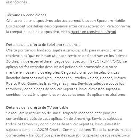
restricciones.
Términos y condiciones
Oferta válida en dispositivos selectos, compatibles con Spectrum Mobile.
Los dispositivos deben desbloquearse antes de su activación. Para confirmar
la compatibilidad del dispositivo, visita
spectrum.com/mobile/byod
.
Detalles de la oferta de teléfono residencial
Oferta por tiempo limitado; sujeta a cambios; solo para nuevos clientes
residenciales (que no hayan utilizado servicios de Spectrum en los últimos
30 días) y que estén al día en pagos con Spectrum. SPECTRUM VOICE: se
aplican tarifas estándar después del período de promoción o si no se
mantienen los servicios elegibles. Cargo adicional por instalación. Las
llamadas ilimitadas incluyen llamadas en Estados Unidos, Canadá, México,
Puerto Rico, Guam, las Islas Vírgenes y más. Servicios sujetos a todos los
términos y condiciones de servicio vigentes, los cuales están sujetos a
cambios. No están disponibles en todas las áreas. Se aplican restricciones.
Detalles de la oferta de TV por cable
Se requiere la activación de una suscripción independiente para ver
contenido a través de cada aplicación de streaming. Servicios sujetos a
todos los términos y condiciones de servicio vigentes, los cuales están
sujetos a cambios. ©2025 Charter Communications. Todas las demás marcas
comerciales y los logotipos presentes aquí son propiedad de sus respectivos