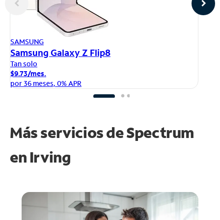
AP
SAMSUNG
iP
Samsung Galaxy Z Flip8
Ta
Tan solo
$1
$9.73/mes.
po
por 36 meses, 0% APR
Más servicios de Spectrum
en
Irving