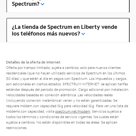
Spectrum?
¿La tienda de Spectrum en Liberty vende
los teléfonos más nuevos?
Detalles de la oferta de Internet
Oferta por tiempo limitado; sujeta a cambios; solo para nuevos clientes
residenciales (que no hayan utilizado servicios de Spectrum en los últimos
30 días) y que estén al día en pagos con Spectrum. Los impuestos y cargos
son adicionales en ciertos estados. SPECTRUM INTERNET: se aplican tarifas
estándar después del período de promoción. Cargo adicional por instalación.
Velocidades basadas en conexión alámbrica. Las velocidades reales
(incluyendo conexión inalámbrica) varían y no están garantizadas. Se
requiere módem con capacidad Gig para velocidad Gig. Para ver una lista de
módems con capacidad, visita
spectrum.net/modem
. Servicios sujetos a
todos los términos y condiciones de servicio vigentes, los cuales están
sujetos a cambios. No están disponibles en todas las áreas. Se aplican
restricciones.