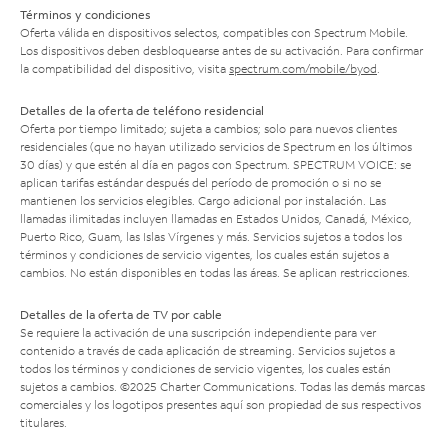
Términos y condiciones
Oferta válida en dispositivos selectos, compatibles con Spectrum Mobile.
Los dispositivos deben desbloquearse antes de su activación. Para confirmar
la compatibilidad del dispositivo, visita
spectrum.com/mobile/byod
.
Detalles de la oferta de teléfono residencial
Oferta por tiempo limitado; sujeta a cambios; solo para nuevos clientes
residenciales (que no hayan utilizado servicios de Spectrum en los últimos
30 días) y que estén al día en pagos con Spectrum. SPECTRUM VOICE: se
aplican tarifas estándar después del período de promoción o si no se
mantienen los servicios elegibles. Cargo adicional por instalación. Las
llamadas ilimitadas incluyen llamadas en Estados Unidos, Canadá, México,
Puerto Rico, Guam, las Islas Vírgenes y más. Servicios sujetos a todos los
términos y condiciones de servicio vigentes, los cuales están sujetos a
cambios. No están disponibles en todas las áreas. Se aplican restricciones.
Detalles de la oferta de TV por cable
Se requiere la activación de una suscripción independiente para ver
contenido a través de cada aplicación de streaming. Servicios sujetos a
todos los términos y condiciones de servicio vigentes, los cuales están
sujetos a cambios. ©2025 Charter Communications. Todas las demás marcas
comerciales y los logotipos presentes aquí son propiedad de sus respectivos
titulares.