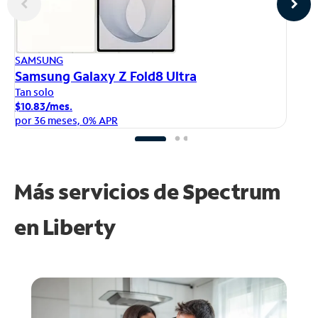
AP
SAMSUNG
iP
Samsung Galaxy Z Fold8 Ultra
Ta
Tan solo
$1
$10.83/mes.
po
por 36 meses, 0% APR
Más servicios de Spectrum
en
Liberty