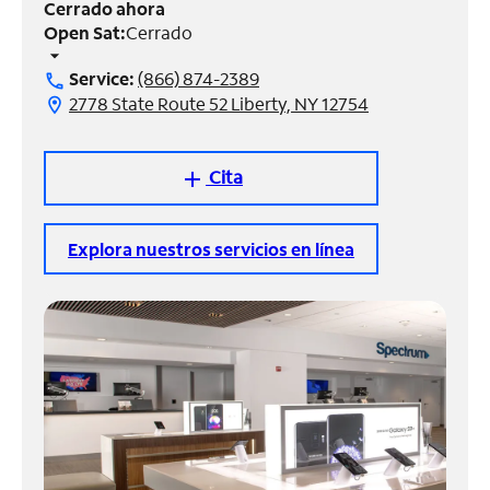
Cerrado ahora
Open Sat:
Cerrado
Administrar
arrow_drop_down
cuenta
Service:
(866) 874-2389
call
Encuentra
2778 State Route 52 Liberty, NY 12754
location_on
una
tienda
Cita
add
Explora nuestros servicios en línea