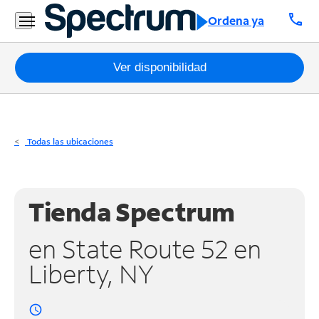
Residencial
call
Ordena ya
Business
Paquetes
Ver disponibilidad
Internet
TV
Todas las ubicaciones
Móvil
Teléfono
Tienda Spectrum
Residencial
en State Route 52 en
Business
Liberty, NY
Contáctanos
access_time
Inglés