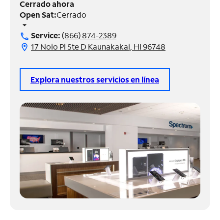
Cerrado ahora
Open Sat:
Cerrado
Administrar
arrow_drop_down
cuenta
Service:
(866) 874-2389
call
Encuentra
17 Noio Pl Ste D Kaunakakai, HI 96748
location_on
una
tienda
Explora nuestros servicios en línea