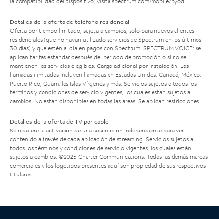
la compatibilidad del dispositivo, visita
spectrum.com/mobile/byod
.
Detalles de la oferta de teléfono residencial
Oferta por tiempo limitado; sujeta a cambios; solo para nuevos clientes
residenciales (que no hayan utilizado servicios de Spectrum en los últimos
30 días) y que estén al día en pagos con Spectrum. SPECTRUM VOICE: se
aplican tarifas estándar después del período de promoción o si no se
mantienen los servicios elegibles. Cargo adicional por instalación. Las
llamadas ilimitadas incluyen llamadas en Estados Unidos, Canadá, México,
Puerto Rico, Guam, las Islas Vírgenes y más. Servicios sujetos a todos los
términos y condiciones de servicio vigentes, los cuales están sujetos a
cambios. No están disponibles en todas las áreas. Se aplican restricciones.
Detalles de la oferta de TV por cable
Se requiere la activación de una suscripción independiente para ver
contenido a través de cada aplicación de streaming. Servicios sujetos a
todos los términos y condiciones de servicio vigentes, los cuales están
sujetos a cambios. ©2025 Charter Communications. Todas las demás marcas
comerciales y los logotipos presentes aquí son propiedad de sus respectivos
titulares.