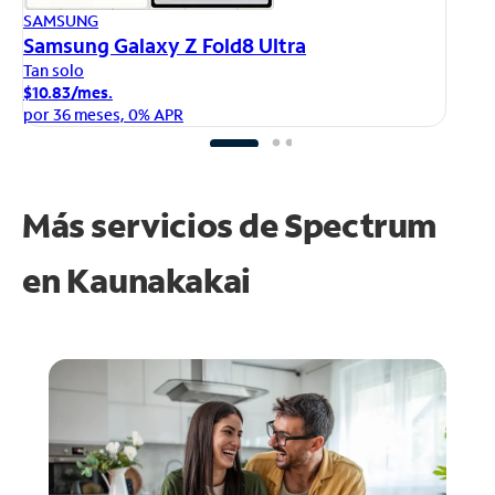
AP
SAMSUNG
iP
Samsung Galaxy Z Fold8 Ultra
Ta
Tan solo
$1
$10.83/mes.
po
por 36 meses, 0% APR
Más servicios de Spectrum
en
Kaunakakai