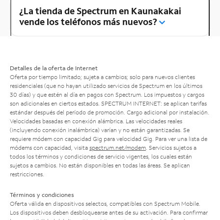
¿La tienda de Spectrum en Kaunakakai
vende los teléfonos más nuevos?
Detalles de la oferta de Internet
Oferta por tiempo limitado; sujeta a cambios; solo para nuevos clientes
residenciales (que no hayan utilizado servicios de Spectrum en los últimos
30 días) y que estén al día en pagos con Spectrum. Los impuestos y cargos
son adicionales en ciertos estados. SPECTRUM INTERNET: se aplican tarifas
estándar después del período de promoción. Cargo adicional por instalación.
Velocidades basadas en conexión alámbrica. Las velocidades reales
(incluyendo conexión inalámbrica) varían y no están garantizadas. Se
requiere módem con capacidad Gig para velocidad Gig. Para ver una lista de
módems con capacidad, visita
spectrum.net/modem
. Servicios sujetos a
todos los términos y condiciones de servicio vigentes, los cuales están
sujetos a cambios. No están disponibles en todas las áreas. Se aplican
restricciones.
Términos y condiciones
Oferta válida en dispositivos selectos, compatibles con Spectrum Mobile.
Los dispositivos deben desbloquearse antes de su activación. Para confirmar